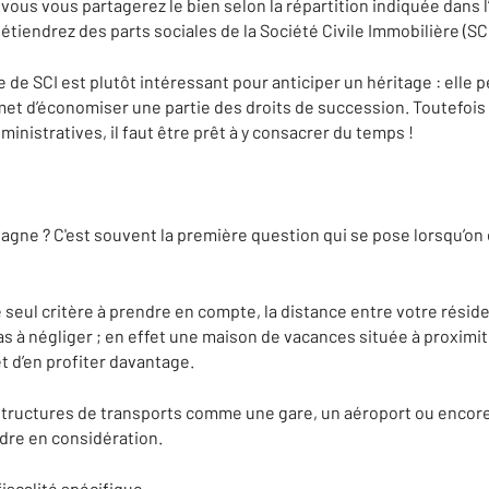
, vous vous partagerez le bien selon la répartition indiquée dans 
étiendrez des parts sociales de la Société Civile Immobilière (SCI
 de SCI est plutôt intéressant pour anticiper un héritage : elle
met d’économiser une partie des droits de succession. Toutefoi
nistratives, il faut être prêt à y consacrer du temps !
gne ? C'est souvent la première question qui se pose lorsqu’on 
 seul critère à prendre en compte, la distance entre votre résid
as à négliger ; en effet une maison de vacances située à proximi
t d’en profiter davantage.
astructures de transports comme une gare, un aéroport ou encor
dre en considération.
 fiscalité spécifique