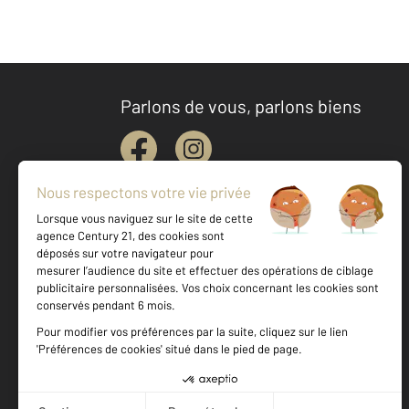
Parlons de vous, parlons biens
Votre agence est notée
Achat
Vente
9,4
/
10