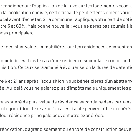
s renseigner sur l’application de la taxe sur les logements vaca
a localisation choisie, cette fiscalité peut effectivement varier.
ocal avant d’acheter. Si la commune l’applique, votre part de coti
tre 5 et 60%. Mais bonne nouvelle : vous ne serez pas soumis à l
ces principales.
luer des plus-values immobilières sur les résidences secondaires
 immobilières dans le cas d’une résidence secondaire concerne 10
uisition. Ce taux sera amené à évoluer selon la durée de détenti
e 6 et 21 ans après l’acquisition, vous bénéficierez d’un abattem
ée. Au-delà vous ne paierez plus d’impôts mais uniquement les 
être exonéré de plus-value de résidence secondaire dans certains 
catégorie) dont le revenu fiscal est faible peuvent être exonér
e leur résidence principale peuvent être exonérées.
de rénovation, d’agrandissement ou encore de construction peuv