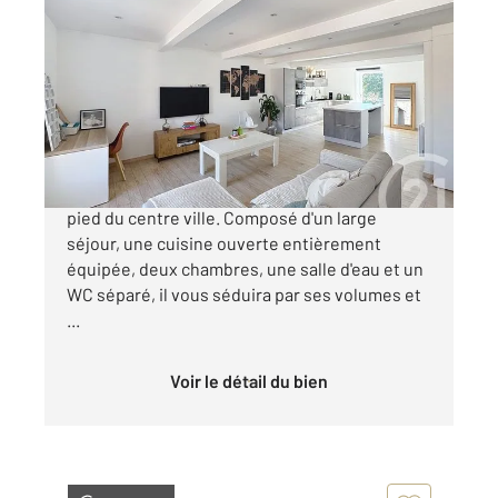
LE PUY EN VELAY 43
2
84,09 m
, 3 pièces
Ref : 4098
Appartement F3 à vendre
215 000 €
Appartement F3 de 2018 situé à 5 minutes à
pied du centre ville. Composé d'un large
séjour, une cuisine ouverte entièrement
équipée, deux chambres, une salle d'eau et un
WC séparé, il vous séduira par ses volumes et
...
Voir le détail du bien