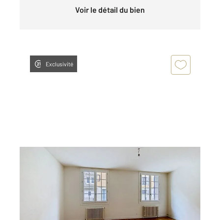
Voir le détail du bien
Exclusivité
LE PUY EN VELAY 43
2
108 m
, 4 pièces
Ref : 4647
Appartement F3 Bis à vendre
131 000 €