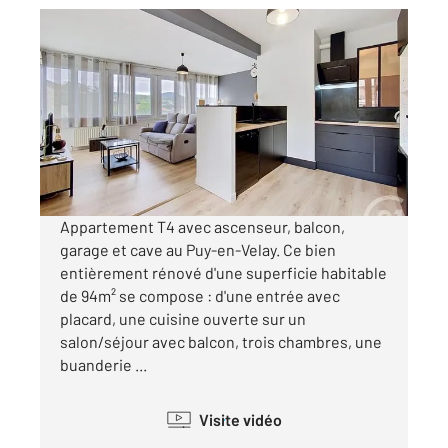
LE PUY EN VELAY 43
2
94,42 m
, 5 pièces
Ref : 4082
Appartement F3 Bis à vendre
135 000 €
Visiter le site dédié
Appartement T4 avec ascenseur, balcon,
garage et cave au Puy-en-Velay. Ce bien
entièrement rénové d'une superficie habitable
de 94m² se compose : d'une entrée avec
placard, une cuisine ouverte sur un
salon/séjour avec balcon, trois chambres, une
buanderie ...
Visite vidéo