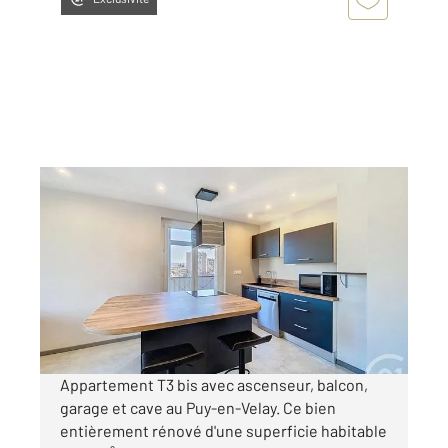
LE PUY EN VELAY 43
2
88,30 m
, 5 pièces
Ref : 4228
Appartement F3 Bis à vendre
170 000 €
Visiter le site dédié
Appartement T3 bis avec ascenseur, balcon,
garage et cave au Puy-en-Velay. Ce bien
entièrement rénové d'une superficie habitable