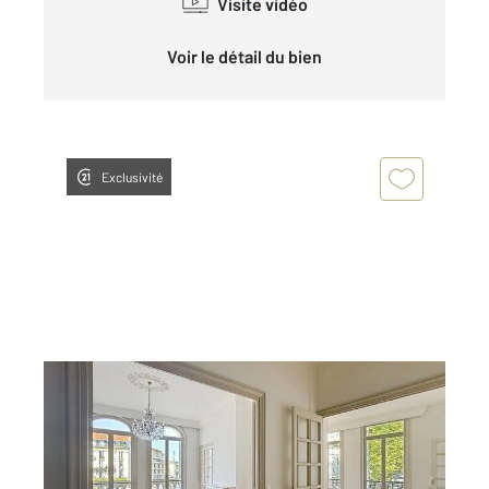
Visite vidéo
Voir le détail du bien
Exclusivité
LE PUY EN VELAY 43
2
234,66 m
, 6 pièces
Ref : 4723
Appartement à vendre