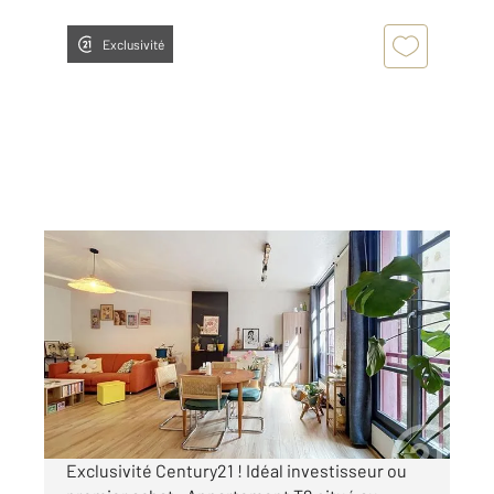
Exclusivité
LE PUY EN VELAY 43
2
52,19 m
, 2 pièces
Ref : 4827
Appartement F2 à vendre
105 000 €
Visiter le site dédié
Exclusivité Century21 ! Idéal investisseur ou