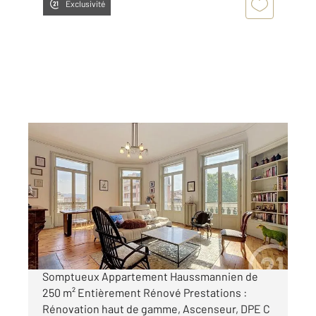
Exclusivité
LE PUY EN VELAY 43
2
256,09 m
, 6 pièces
Ref : 1931
Appartement T5 à vendre
442 000 €
Visiter le site dédié
Somptueux Appartement Haussmannien de
250 m² Entièrement Rénové Prestations :
Rénovation haut de gamme, Ascenseur, DPE C