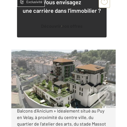
Vous envisagez
Exclusivité
une carrière dans l'immobilier ?
Découvrir nos offres
LE PUY EN VELAY 43
2
69,41 m
, 4 pièces
Ref : 4278
Appartement T3 à vendre
350 000 €
BIEN D'EXCEPTION DERNIER ETAGE « Les
Balcons d'Anicium » Idéalement situé au Puy
en Velay, à proximité du centre ville, du
quartier de l'atelier des arts, du stade Massot