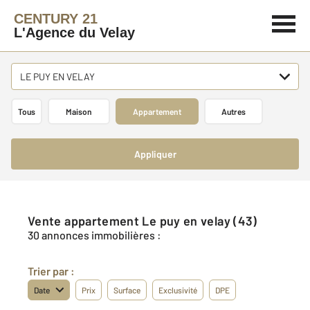
CENTURY 21
L'Agence du Velay
LE PUY EN VELAY
Tous
Maison
Appartement
Autres
Appliquer
Vente appartement Le puy en velay (43)
30 annonces immobilières :
Trier par :
Date
Prix
Surface
Exclusivité
DPE