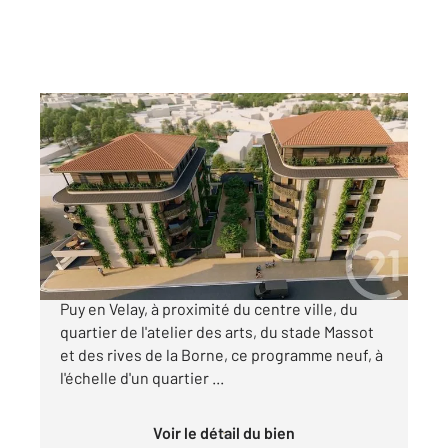
LE PUY EN VELAY 43
2
81,82 m
, 4 pièces
Ref : 2076
Appartement T3 à vendre
318 000 €
« Les Balcons d'Anicium » Idéalement situé au
Puy en Velay, à proximité du centre ville, du
quartier de l'atelier des arts, du stade Massot
et des rives de la Borne, ce programme neuf, à
l'échelle d'un quartier ...
Voir le détail du bien