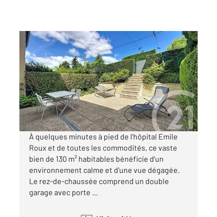
LE PUY EN VELAY 43
2
130,50 m
, 5 pièces
Ref : 4785
Appartement F5 à vendre
239 900 €
Visiter le site dédié
À quelques minutes à pied de l'hôpital Emile
Roux et de toutes les commodités, ce vaste
bien de 130 m² habitables bénéficie d'un
environnement calme et d'une vue dégagée.
Le rez-de-chaussée comprend un double
garage avec porte ...