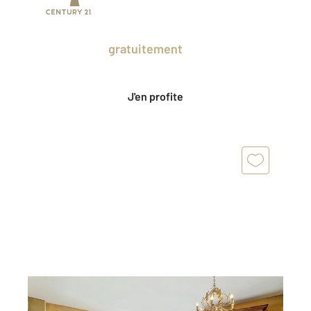
Prenez un temps d'avance sur le marché
en profitant
gratuitement
des Ventes
Privées CENTURY 21.
J'en profite
LE PUY EN VELAY 43
2
110 m
, 4 pièces