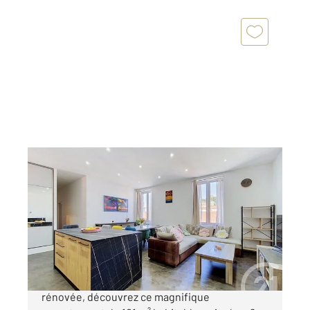
LE PUY EN VELAY 43
2
101,38 m
, 4 pièces
Ref : 4679
Appartement F4 à vendre
229 000 €
Au cœur d'une copropriété entièrement
rénovée, découvrez ce magnifique