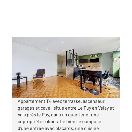
LE PUY EN VELAY 43
2
107,40 m
, 5 pièces
Ref : 4738
Appartement F4 à vendre
205 000 €
Visiter le site dédié
Appartement T4 avec terrasse, ascenseur,
garages et cave ; situé entre Le Puy en Velay et
Vals près le Puy, dans un quartier et une
copropriété calmes. Le bien se compose :
d'une entrée avec placards, une cuisine