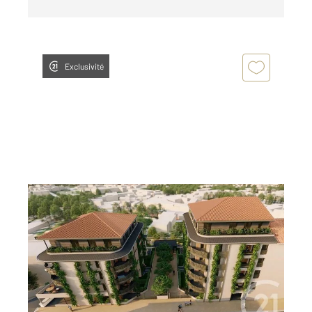
Exclusivité
LE PUY EN VELAY 43
2
82 m
, 4 pièces
Ref : 2073
Appartement T3 à vendre
278 500 €