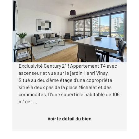
LE PUY EN VELAY 43
2
106 m
, 5 pièces
Ref : 4792
Appartement F4 à vendre
235 000 €
Visiter le site dédié
Exclusivité Century 21 ! Appartement T4 avec
ascenseur et vue sur le jardin Henri Vinay.
Situé au deuxième étage d'une copropriété
situé à deux pas de la place Michelet et des
commodités. D'une superficie habitable de 106
m² cet ...
Voir le détail du bien