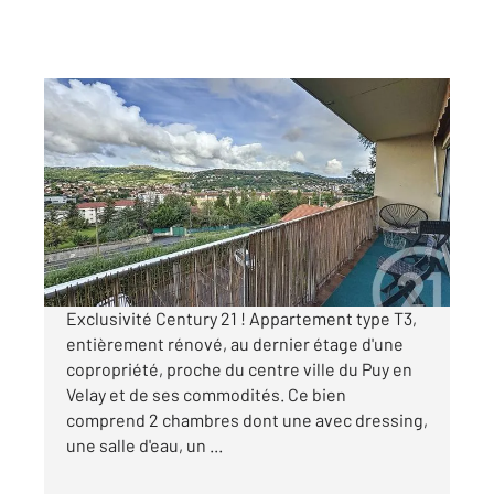
LE PUY EN VELAY 43
2
64,64 m
, 3 pièces
Ref : 3382
Appartement F3 à vendre
141 000 €
Visiter le site dédié
Exclusivité Century 21 ! Appartement type T3,
entièrement rénové, au dernier étage d'une
copropriété, proche du centre ville du Puy en
Velay et de ses commodités. Ce bien
comprend 2 chambres dont une avec dressing,
une salle d'eau, un ...