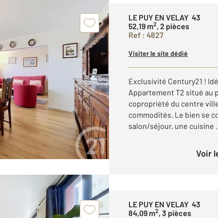
LE PUY EN VELAY 43
2
52,19 m
, 2 pièces
Ref : 4827
Visiter le site dédié
Exclusivité Century21 ! Id
Appartement T2 situé au p
copropriété du centre vill
commodités. Le bien se co
salon/séjour, une cuisine .
Voir 
LE PUY EN VELAY 43
2
84,09 m
, 3 pièces