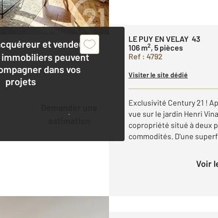
LE PUY EN VELAY 43
acquéreur et vendeur,
2
106 m
, 5 pièces
 immobiliers peuvent
Ref : 4792
ompagner dans vos
Visiter le site dédié
projets
Exclusivité Century 21 ! 
Demander une
vue sur le jardin Henri Vi
estimation
copropriété situé à deux p
commodités. D'une superfic
Voir 