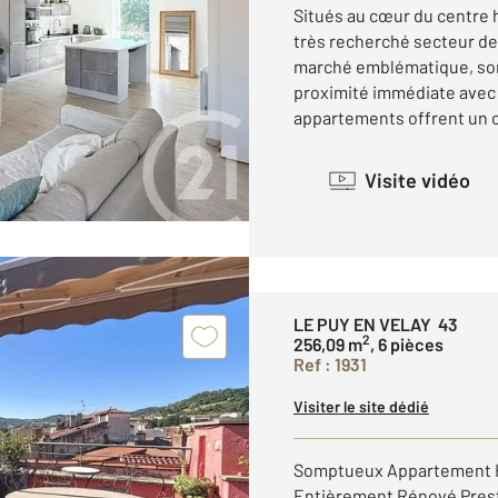
Situés au cœur du centre h
très recherché secteur de 
marché emblématique, son
proximité immédiate avec
appartements offrent un ca
Visite vidéo
LE PUY EN VELAY 43
2
256,09 m
, 6 pièces
Ref : 1931
Visiter le site dédié
Somptueux Appartement 
Entièrement Rénové Prest