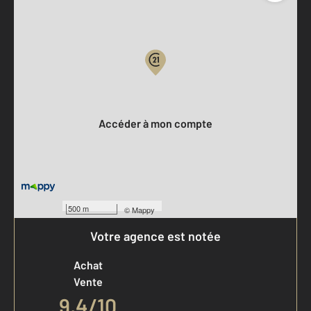
Parlons de vous, parlons biens
Votre compte :
Accéder à mon compte
500 m
©
Mappy
Votre agence est notée
Achat
Vente
9,4
/
10