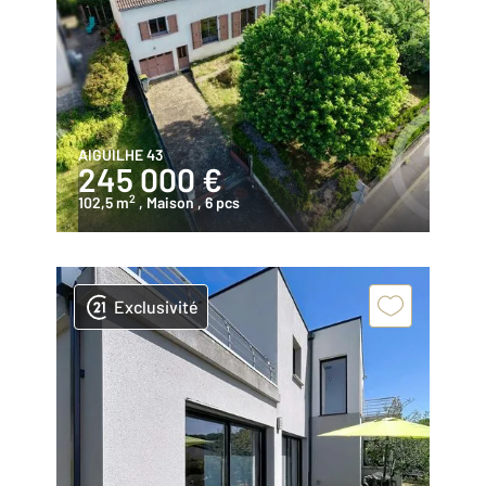
AIGUILHE 43
245 000 €
2
102,5 m
, Maison
, 6 pcs
Exclusivité