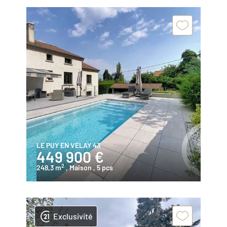
LE PUY EN VELAY 43
449 900 €
2
248,3 m
, Maison
, 5 pcs
Exclusivité