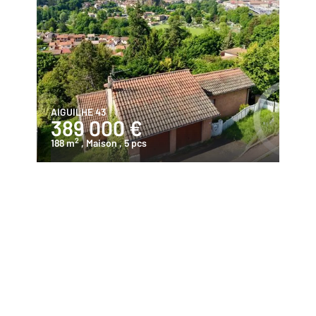
AIGUILHE 43
389 000 €
2
188 m
, Maison
, 5 pcs