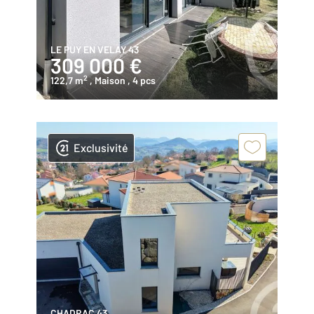
LE PUY EN VELAY 43
309 000 €
2
122,7 m
, Maison
, 4 pcs
Exclusivité
CHADRAC 43