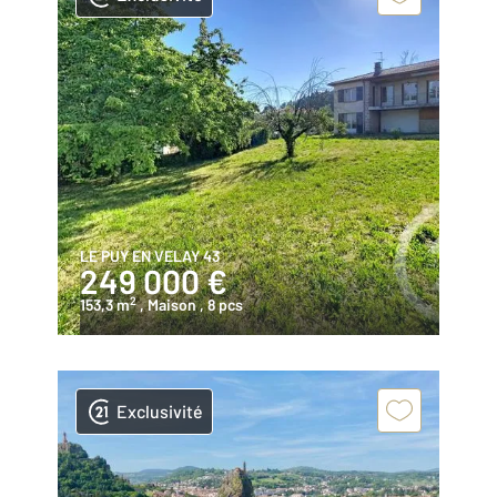
LE PUY EN VELAY 43
249 000 €
2
153,3 m
, Maison
, 8 pcs
Exclusivité