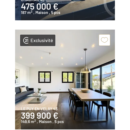
475 000 €
2
187 m
, Maison
, 5 pcs
Exclusivité
LE PUY EN VELAY 43
399 900 €
2
149,6 m
, Maison
, 5 pcs