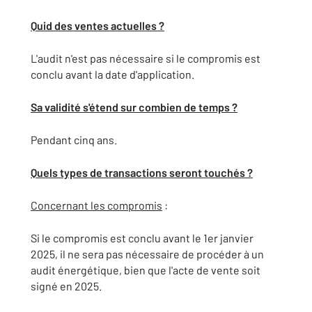
Quid des ventes actuelles ?
L'audit n'est pas nécessaire si le compromis est
conclu avant la date d'application.
Sa validité s'étend sur combien de temps ?
Pendant cinq ans.
Quels types de transactions seront touchés ?
Concernant les compromis
:
Si
le
compromis
est
conclu
avant
le
1er
janvier
2025,
il
ne
sera
pas
nécessaire
de
procéder
à
un
audit
énergétique,
bien
que
l'acte
de
vente
soit
signé
en
2025.