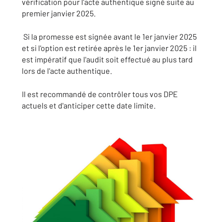
vérification
pour
l’acte
authentique
signé
suite
au
premier
janvier
2025.
Si
la
promesse
est
signée
avant
le
1er
janvier
2025
et
si
l'option
est
retirée après le 1er
janvier
2025
:
il
est
impératif
que
l'audit
soit
effectué
au
plus
tard
lors
de
l'acte
authentique.
Il
est
recommandé
de
contrôler
tous
vos
DPE
actuels
et
d'anticiper
cette
date
limite.