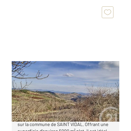
ST VIDAL 43
2
5000 m
Ref : 3643
Terrain à vendre
99 000 €
Terrain situé à 10 minutes du PUY EN VELAY
sur la commune de SAINT VIDAL. Offrant une
superficie d'environ 5000 m² plat, il est idéal