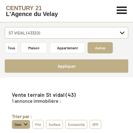
CENTURY 21
L'Agence du Velay
ST VIDAL (43320)
Tous
Maison
Appartement
Autres
Appliquer
Vente terrain St vidal (43)
1 annonce immobilière :
Trier par :
Date
Prix
Surface
Exclusivité
DPE