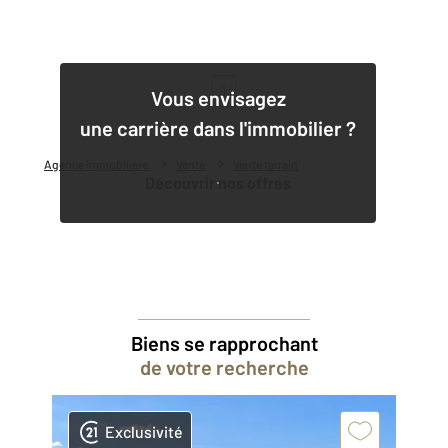
1
Vous envisagez
une carrière dans l'immobilier ?
Agence immobilière
Vente
Vente terrain
Découvrir nos offres
Biens se rapprochant
de votre recherche
Exclusivité