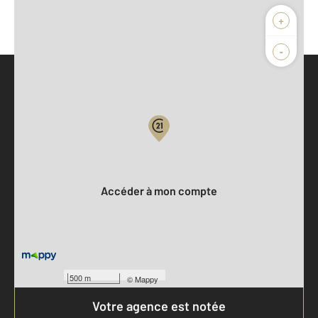
+
-
Parlons de vous, parlons biens
Votre compte :
Accéder à mon compte
500 m
©
Mappy
Votre agence est notée